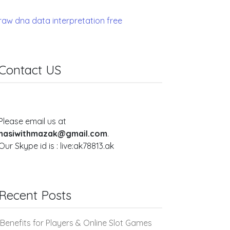
raw dna data interpretation free
Contact US
Please email us at
hasiwithmazak@gmail.com
.
Our Skype id is : live:ak78813.ak
Recent Posts
Benefits for Players & Online Slot Games