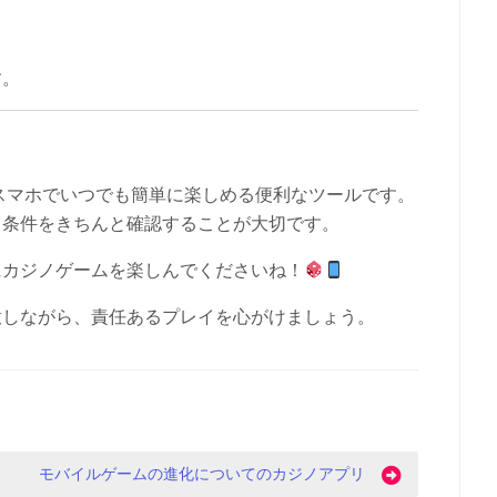
す。
スマホでいつでも簡単に楽しめる便利なツールです。
ス条件をきちんと確認することが大切です。
にカジノゲームを楽しんでくださいね！
意しながら、責任あるプレイを心がけましょう。
モバイルゲームの進化についてのカジノアプリ