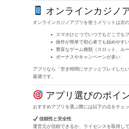
オンラインカジノ
オンラインカジノアプリを使うメリットは次
スマホひとつでいつでもどこでも
操作が簡単で初心者でも始めやす
豊富なゲーム種類（スロット、ル
ボーナスやキャンペーンが多い
アプリなら「空き時間にサクッとプレイした
最適です。
アプリ選びのポイ
おすすめアプリを選ぶ際には以下の点をチェ
信頼性と安全性
運営元が信頼できるか、ライセンスを取得し