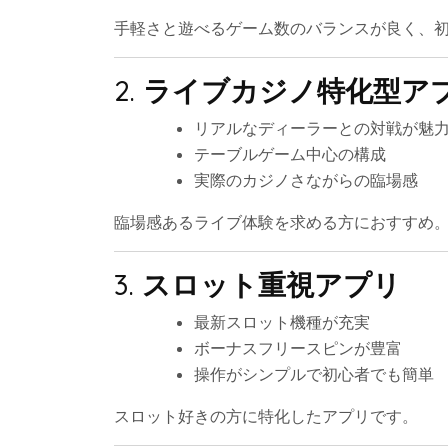
手軽さと遊べるゲーム数のバランスが良く、
2.
ライブカジノ特化型ア
リアルなディーラーとの対戦が魅
テーブルゲーム中心の構成
実際のカジノさながらの臨場感
臨場感あるライブ体験を求める方におすすめ
3.
スロット重視アプリ
最新スロット機種が充実
ボーナスフリースピンが豊富
操作がシンプルで初心者でも簡単
スロット好きの方に特化したアプリです。