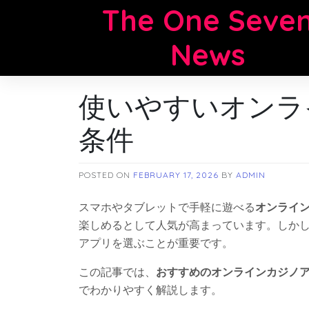
Skip
The One Seve
to
content
News
使いやすいオンラ
条件
POSTED ON
FEBRUARY 17, 2026
BY
ADMIN
スマホやタブレットで手軽に遊べる
オンライ
楽しめるとして人気が高まっています。しか
アプリを選ぶことが重要です。
この記事では、
おすすめのオンラインカジノ
でわかりやすく解説します。