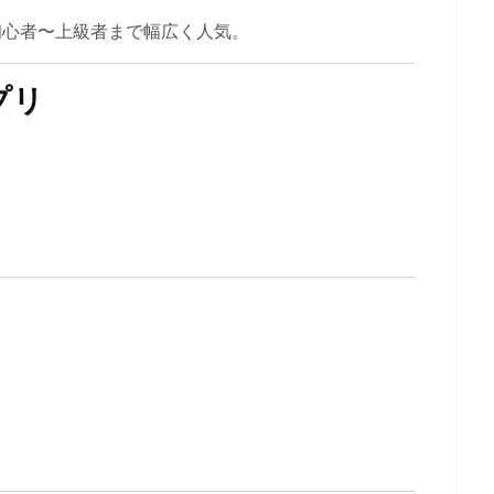
初心者〜上級者まで幅広く人気。
プリ
力
。