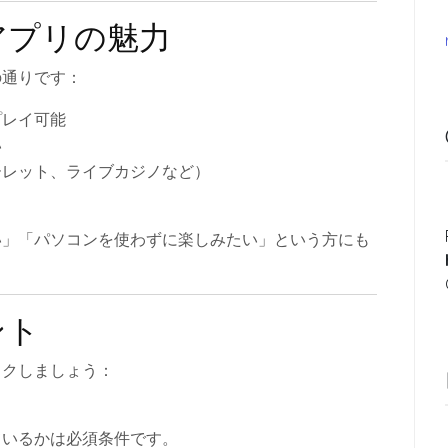
アプリの魅力
の通りです：
プレイ可能
い
ーレット、ライブカジノなど）
い」「パソコンを使わずに楽しみたい」という方にも
ント
ックしましょう：
ているかは必須条件です。