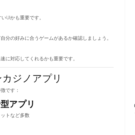
すいUIかも重要です。
ど自分の好みに合うゲームがあるか確認しましょう。
迅速に対応してくれるかも重要です。
ンカジノアプリ
特徴です：
合型アプリ
レットなど多数